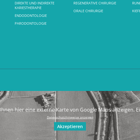
DIREKTE UND INDIREKTE
REGENERATIVE CHIRURGIE
RUND
KARIESTHERAPIE
ORALE CHIRURGIE
KIE
ENDODONTOLOGIE
PARODONTOLOGIE
Ihnen hier eine externe Karte von Google Maps anzeigen. E
Datenschutzhinweise anzeigen