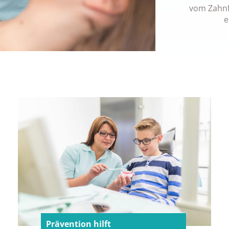
vom Zahnf
e
Prävention hilft