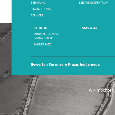
BERATUNG
LEISTUNGSSPEKTRUM
FINANZIERUNG
SERVICES
ÄSTHETIK
AKTUELLES
MINIMAL-INVASIVE
ZAHNÄSTHETIK
ZAHNERSATZ
Bewerten Sie unsere Praxis bei Jameda
Wir möchten 