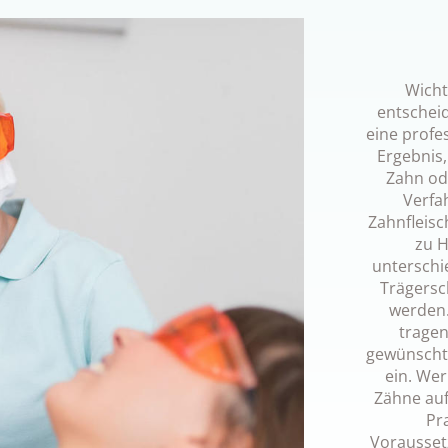
Wichti
entscheid
eine profe
Ergebnis
Zahn od
Verfa
Zahnfleisc
zu H
unterschie
Trägersch
werden.
tragen
gewünschte
ein. Wer
Zähne auf
Pra
Vorausset