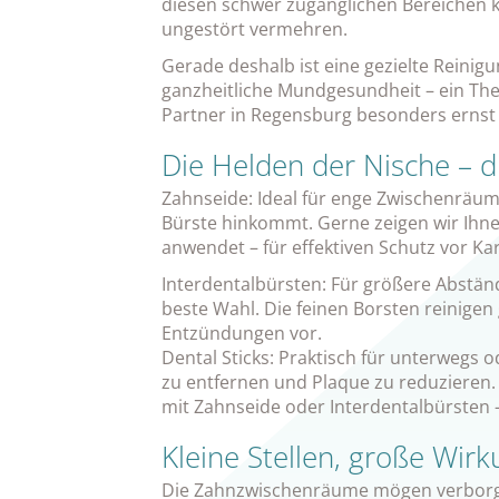
diesen schwer zugänglichen Bereichen k
ungestört vermehren.
Gerade deshalb ist eine gezielte Reini
ganzheitliche Mundgesundheit – ein The
Partner in Regensburg besonders erns
Die Helden der Nische – di
Zahnseide: Ideal für enge Zwischenräume
Bürste hinkommt. Gerne zeigen wir Ihnen
anwendet – für effektiven Schutz vor Ka
Interdentalbürsten: Für größere Abstän
beste Wahl. Die feinen Borsten reinigen
Entzündungen vor.
Dental Sticks: Praktisch für unterwegs o
zu entfernen und Plaque zu reduzieren. 
mit Zahnseide oder Interdentalbürsten –
Kleine Stellen, große Wir
Die Zahnzwischenräume mögen verborge