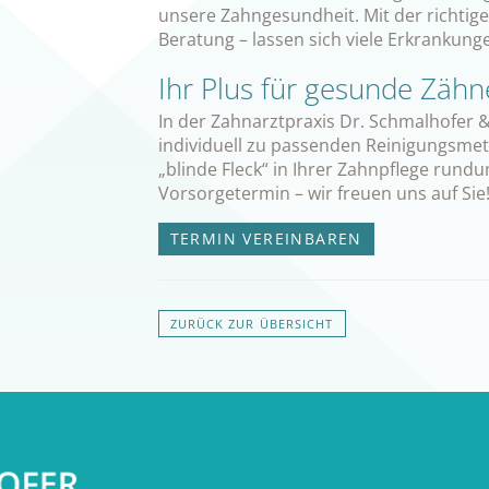
unsere Zahngesundheit. Mit der richtige
Beratung – lassen sich viele Erkrankun
Ihr Plus für gesunde Zähn
In der Zahnarztpraxis Dr. Schmalhofer &
individuell zu passenden Reinigungsme
„blinde Fleck“ in Ihrer Zahnpflege rundu
Vorsorgetermin – wir freuen uns auf Sie
TERMIN VEREINBAREN
ZURÜCK ZUR ÜBERSICHT