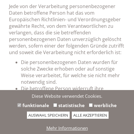
Jede von der Verarbeitung personenbezogener
Daten betroffene Person hat das vom
Europäischen Richtlinien- und Verordnungsgeber
gewährte Recht, von dem Verantwortlichen zu
verlangen, dass die sie betreffenden
personenbezogenen Daten unverzüglich gelöscht
werden, sofern einer der folgenden Gründe zutrifft
und soweit die Verarbeitung nicht erforderlich ist:
Die personenbezogenen Daten wurden für
solche Zwecke erhoben oder auf sonstige
Weise verarbeitet, für welche sie nicht mehr
notwendig sind.
Die betroffene Person widerruft ihre
Einwilligung, auf die sich die Verarbeitung
Diese Website verwendet Cookies.
gem. Art. 6 Abs. 1 Buchst. a) DSGVO oder
funktionale
statistische
werbliche
Art. 9 Abs. 2 Buchst. a) DSGVO stützte, und es
fehlt an einer anderweitigen Rechtsgrundlage
AUSWAHL SPEICHERN
ALLE AKZEPTIEREN
für die Verarbeitung.
Die betroffene Person legt gem. Art. 21 Abs. 1
Mehr Informationen