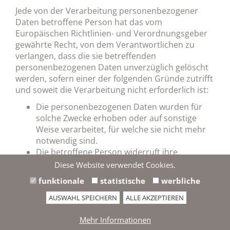
Jede von der Verarbeitung personenbezogener
Daten betroffene Person hat das vom
Europäischen Richtlinien- und Verordnungsgeber
gewährte Recht, von dem Verantwortlichen zu
verlangen, dass die sie betreffenden
personenbezogenen Daten unverzüglich gelöscht
werden, sofern einer der folgenden Gründe zutrifft
und soweit die Verarbeitung nicht erforderlich ist:
Die personenbezogenen Daten wurden für
solche Zwecke erhoben oder auf sonstige
Weise verarbeitet, für welche sie nicht mehr
notwendig sind.
Die betroffene Person widerruft ihre
Einwilligung, auf die sich die Verarbeitung
Diese Website verwendet Cookies.
gem. Art. 6 Abs. 1 Buchst. a) DSGVO oder
funktionale
statistische
werbliche
Art. 9 Abs. 2 Buchst. a) DSGVO stützte, und es
fehlt an einer anderweitigen Rechtsgrundlage
AUSWAHL SPEICHERN
ALLE AKZEPTIEREN
für die Verarbeitung.
Die betroffene Person legt gem. Art. 21 Abs. 1
Mehr Informationen