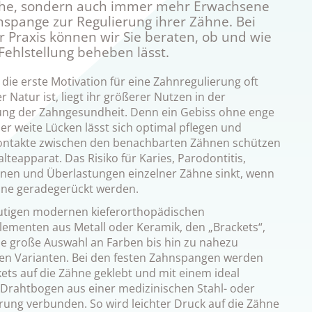
che, sondern auch immer mehr Erwachsene
nspange zur Regulierung ihrer Zähne. Bei
r Praxis können wir Sie beraten, ob und wie
 Fehlstellung beheben lässt.
die erste Motivation für eine Zahnregulierung oft
r Natur ist, liegt ihr größerer Nutzen in der
ng der Zahngesundheit. Denn ein Gebiss ohne enge
er weite Lücken lässt sich optimal pflegen und
ontakte zwischen den benachbarten Zähnen schützen
teapparat. Das Risiko für Karies, Parodontitis,
onen und Überlastungen einzelner Zähne sinkt, wenn
hne geradegerückt werden.
utigen modernen kieferorthopädischen
lementen aus Metall oder Keramik, den „Brackets“,
ne große Auswahl an Farben bis hin zu nahezu
en Varianten. Bei den festen Zahnspangen werden
ets auf die Zähne geklebt und mit einem ideal
Drahtbogen aus einer medizinischen Stahl- oder
erung verbunden. So wird leichter Druck auf die Zähne