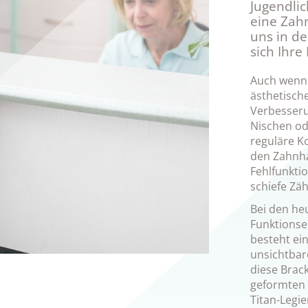
Jugendli
eine Zah
uns in de
sich Ihre
Auch wenn 
ästhetische
Verbesseru
Nischen od
reguläre K
den Zahnhal
Fehlfunkti
schiefe Zä
Bei den he
Funktionse
besteht ei
unsichtbar
diese Brack
geformten 
Titan-Legi