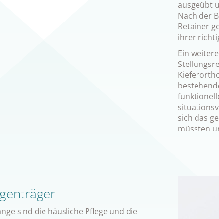
ausgeübt u
Nach der B
Retainer ge
ihrer richt
Ein weiter
Stellungsre
Kieferorth
bestehende
funktionell
situations
sich das ge
müssten un
ngenträger
ge sind die häusliche Pflege und die