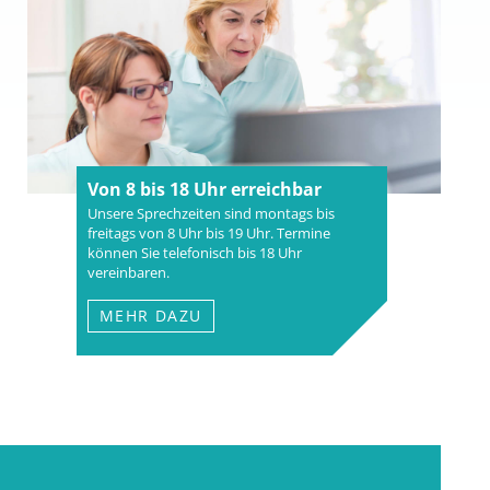
Von 8 bis 18 Uhr erreichbar
Unsere Sprechzeiten sind montags bis
freitags von 8 Uhr bis 19 Uhr. Termine
können Sie telefonisch bis 18 Uhr
vereinbaren.
MEHR DAZU