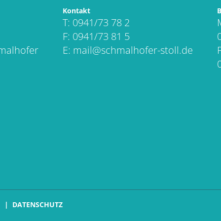
Kontakt
B
T: 0941/73 78 2
F: 0941/73 81 5
hmalhofer
E:
mail@schmalhofer-stoll.de
M
DATENSCHUTZ