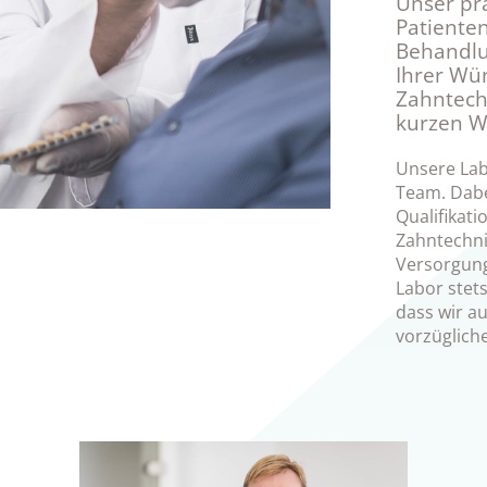
Unser pra
Patiente
Behandlu
Ihrer Wü
Zahntech
kurzen W
Unsere Labo
Team. Dabe
Qualifikat
Zahntechni
Versorgung.
Labor stet
dass wir a
vorzügliche