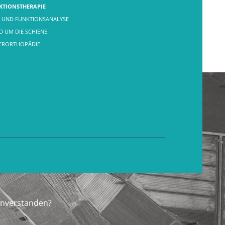
KTIONSTHERAPIE
 UND FUNKTIONSANALYSE
 UM DIE SCHIENE
FERORTHOPÄDIE
inverstanden?