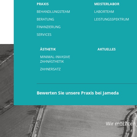
PRAXIS
MEISTERLABOR
BEHANDLUNGSTEAM
LABORTEAM
BERATUNG
LEISTUNGSSPEKTRUM
FINANZIERUNG
SERVICES
ÄSTHETIK
AKTUELLES
MINIMAL-INVASIVE
ZAHNÄSTHETIK
ZAHNERSATZ
Bewerten Sie unsere Praxis bei Jameda
Wir möchten 