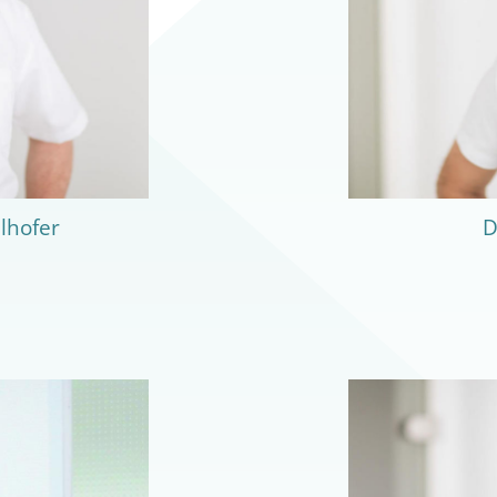
lhofer
D