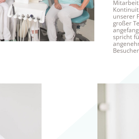
Mitarbei
Kontinui
unserer F
großer Te
angefange
spricht f
angenehm
Besuchen 