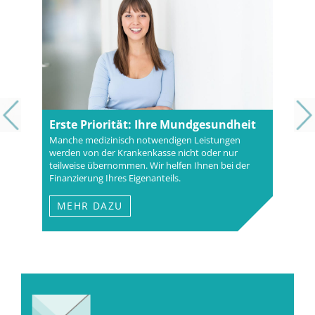
Erste Priorität: Ihre Mundgesundheit
Manche medizinisch notwendigen Leistungen
werden von der Krankenkasse nicht oder nur
teilweise übernommen. Wir helfen Ihnen bei der
Finanzierung Ihres Eigenanteils.
MEHR DAZU