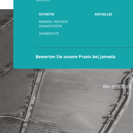
ÄSTHETIK
AKTUELLES
MINIMAL-INVASIVE
ZAHNÄSTHETIK
ZAHNERSATZ
Bewerten Sie unsere Praxis bei Jameda
Wir möchten 