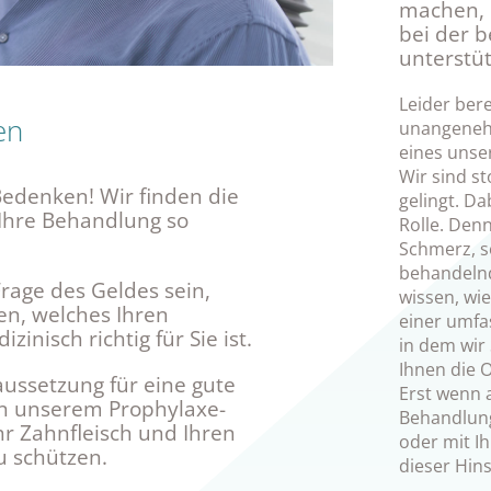
machen, I
bei der 
unterstüt
Leider ber
en
unangenehm
eines unse
Wir sind st
Bedenken! Wir finden die
gelingt. Da
Ihre Behandlung so
Rolle. Den
Schmerz, s
behandelnd
Frage des Geldes sein,
wissen, wie
en, welches Ihren
einer umfa
inisch richtig für Sie ist.
in dem wir
Ihnen die 
raussetzung für eine gute
Erst wenn a
n unserem Prophylaxe-
Behandlung
hr Zahnfleisch und Ihren
oder mit I
u schützen.
dieser Hins